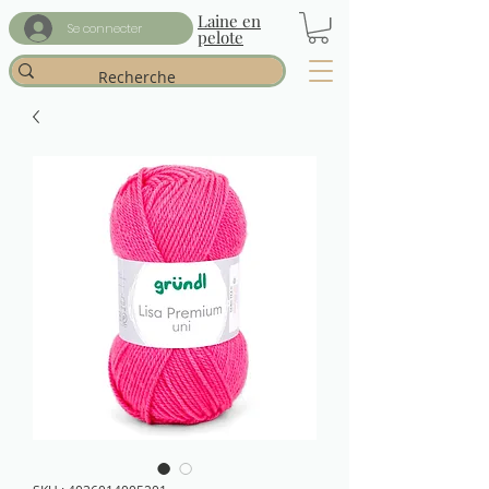
Laine en
Se connecter
pelote