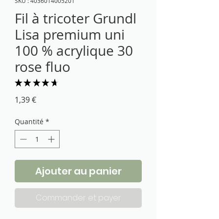
SKU : 4036014005201
Fil à tricoter Grundl
Lisa premium uni
100 % acrylique 30
rose fluo
★
★
★
★
★
3
Prix
1,39 €
Quantité
*
Ajouter au panier
Commander et payer