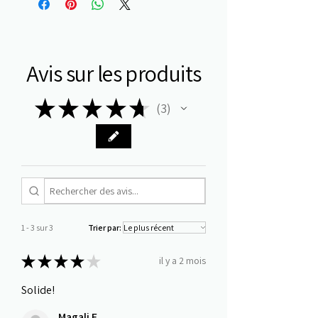
Avis sur les produits
★
★
★
★
★
3
3
1 - 3 sur 3
Trier par:
★
★
★
★
★
il y a 2 mois
Solide!
Magali F.