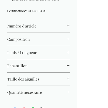
Certifications: OEKO-TEX ®
Numéro d'article
760-30
Composition
100 % acrylique
Poids / Longueur
50 g / 133 m
Échantillon
20 M x 27 R = 10 x 10 cm
Taille des aiguilles
3,50 mm - 4,50 mm
Quantité nécessaire
Pull (Gr. 38) = 550 g