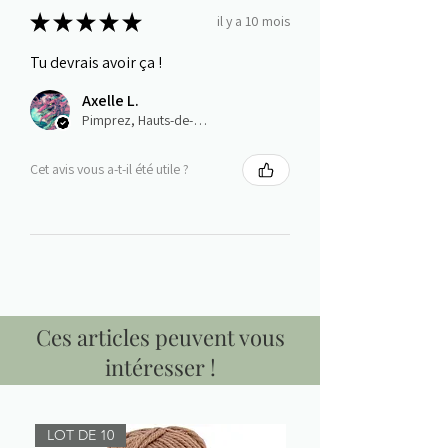
★
★
★
★
★
il y a 10 mois
Tu devrais avoir ça !
Axelle L.
Pimprez, Hauts-de-France
Cet avis vous a-t-il été utile ?
Ces articles peuvent vous
intéresser !
LOT DE 10