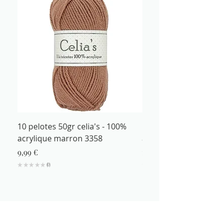
10 pelotes 50gr celia's - 100%
Fil à tricoter 50gr cel
acrylique marron 3358
acrylique marron 335
Prix
Prix
9,99 €
1,29 €
★
★
★
★
★
0
★
★
★
★
0
Meilleures ventes