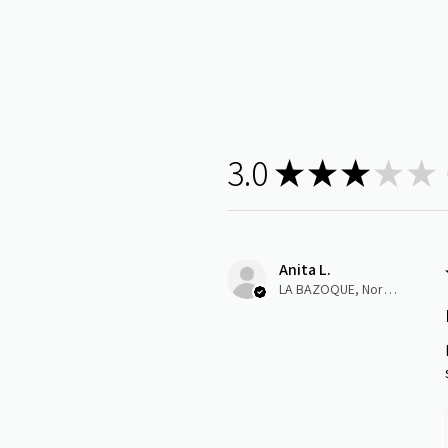
3.0
★
★
★
★
★
1
Anita L.
LA BAZOQUE, Normandie