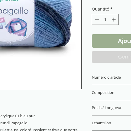
Quantité
*
Ajou
Comm
Numéro d'article
6171-01
Composition
100 % acrylique
Poids / Longueur
acrylique 01 bleu pur
100 g / 360 m
 Gründl Papagallo
Échantillon
l est aussi coloré, insolent et frais que notre