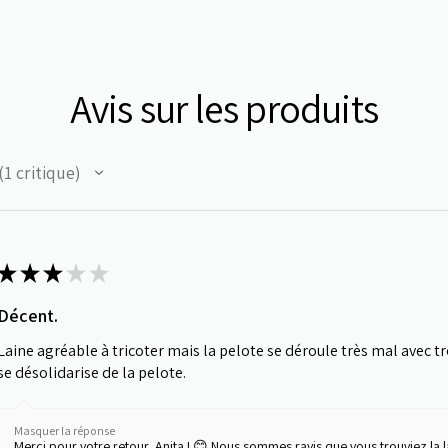
Avis sur les produits
1
critique
★
★
★
★
★
Décent.
Laine agréable à tricoter mais la pelote se déroule très mal avec 
se désolidarise de la pelote.
Masquer la réponse
Merci pour votre retour, Anita ! 😊 Nous sommes ravis que vous trouviez la l