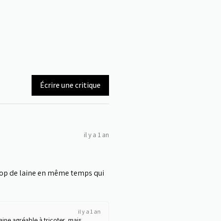
Écrire une critique
il y a 1 an
trop de laine en même temps qui
il y a 1 an
aine agréable à tricoter, mais