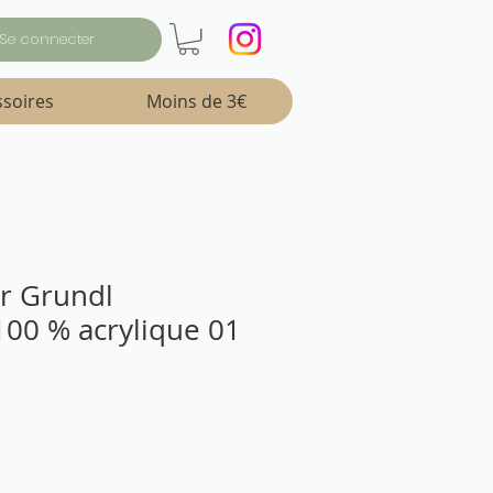
Se connecter
ssoires
Moins de 3€
ter Grundl
100 % acrylique 01