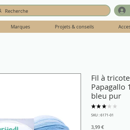
Marques
Projets & conseils
Acce
Fil à trico
Papagallo 
bleu pur
★
★
★
★
★
1
SKU : 6171-01
Prix
3,99 €