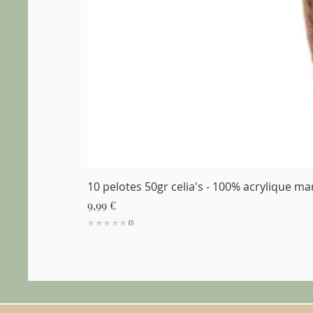
10 pelotes 50gr celia's - 100% acrylique m
Prix
9,99 €
★
★
★
★
★
0
0