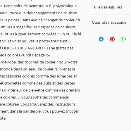
22 M x 30 R = 10 x 
qu'une boîte de peinture, le fil polyacrylique
Taille des aiguilles
eur. Parce que des changements de couleur
3,50 mm - 4,50 mm
 la pelote - sans avoir à changer de couleur à
Quantité nécessaire
armi les 8 magnifiques dégradés de couleurs,
Pull (Gr. 38) = 400 g
ubtiles à joyeusement colorées ? Oh oui : le fil
enir. Et vous pouvez le porter tout aussi
rtifié OEKO-TEX® STANDARD 100 ne gratte pas.
radé coloré Gründl Papagallo?
arde-robe, des touches de couleur pour votre
 monde dans un seau de couleurs, prenez la
e d'accessoires colorés comme des écharpes et
et crochetés comme des pulls et des vestes
ns d'intérieur de bien-être comme des oreillers
re colorés. Si vous souhaitez commencer
ve colorée, vous trouverez des instructions
ement dans la banderole. Vous pouvez tricoter
ote.