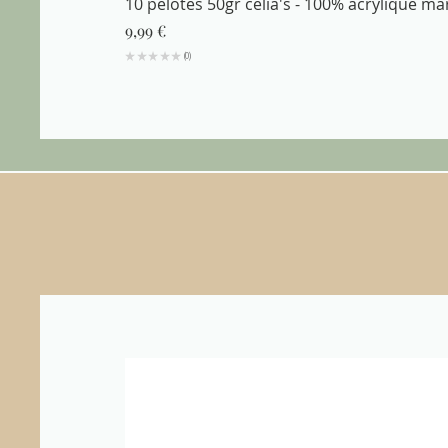
10 pelotes 50gr celia's - 100% acrylique m
Prix
9,99 €
★
★
★
★
★
0
0