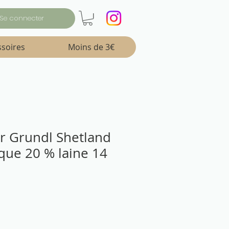
Se connecter
ssoires
Moins de 3€
ter Grundl Shetland
ique 20 % laine 14