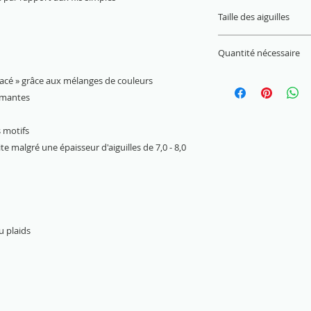
14 M x 20 R = 10 x 
Taille des aiguilles
7 mm - 8 mm
Quantité nécessaire
Pull (Gr. 38) = 500 g
glacé » grâce aux mélanges de couleurs
armantes
s motifs
malgré une épaisseur d'aiguilles de 7,0 - 8,0
u plaids