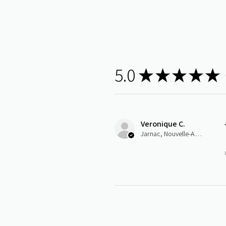
5.0
★
★
★
★
★
1
Veronique C.
Jarnac, Nouvelle-Aquitaine