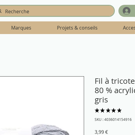
Marques
Projets & conseils
Acce
Fil à trico
80 % acryl
gris
★
★
★
★
★
1
SKU : 4036014154916
Prix
3,99 €