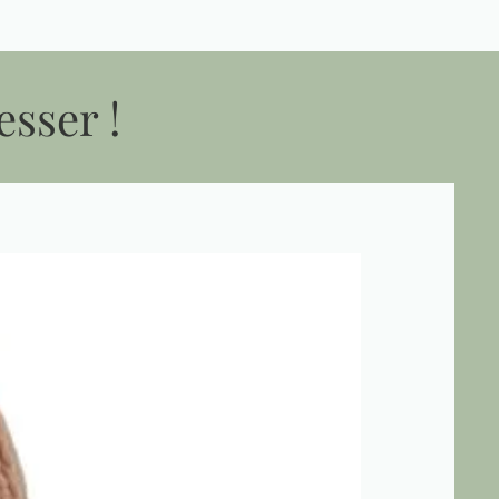
esser !