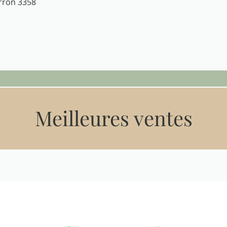
Aperçu rapide
arron 3358
Meilleures ventes