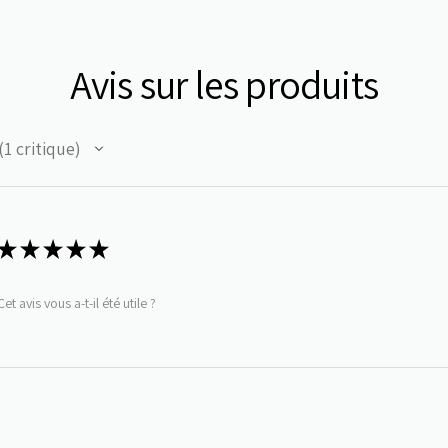
Avis sur les produits
1
critique
★
★
★
★
★
Cet avis vous a-t-il été utile ?