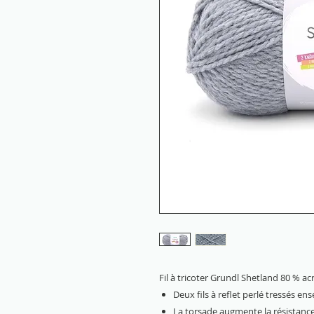
Fil à tricoter Grundl Shetland 80 % acr
Deux fils à reflet perlé tressés en
La torsade augmente la résistance