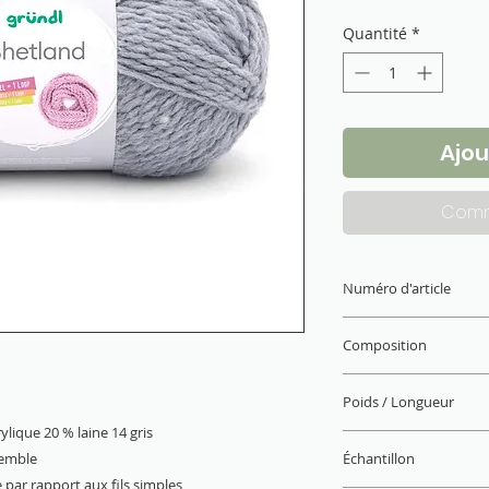
Quantité
*
Ajou
Comm
Numéro d'article
3433-14
Composition
80 % acrylique, 20 %
Poids / Longueur
ylique 20 % laine 14 gris
100 g / 170 m
semble
Échantillon
 par rapport aux fils simples