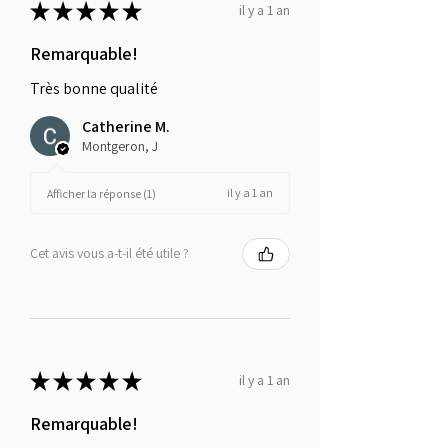
★
★
★
★
★
il y a 1 an
Remarquable!
Très bonne qualité
Catherine M.
Montgeron, J
il y a 1 an
Afficher la réponse (1)
Cet avis vous a-t-il été utile ?
★
★
★
★
★
il y a 1 an
Remarquable!