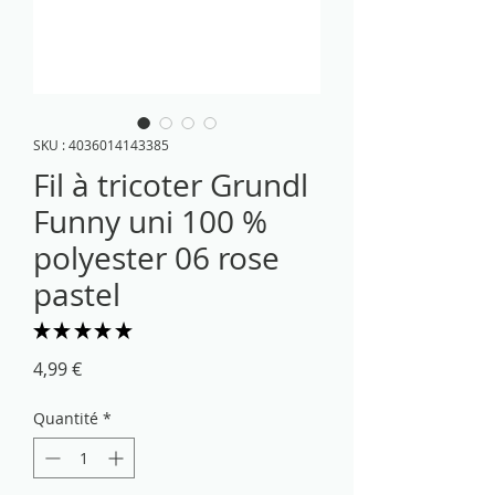
SKU : 4036014143385
Fil à tricoter Grundl
Funny uni 100 %
polyester 06 rose
pastel
★
★
★
★
★
5
Prix
4,99 €
Quantité
*