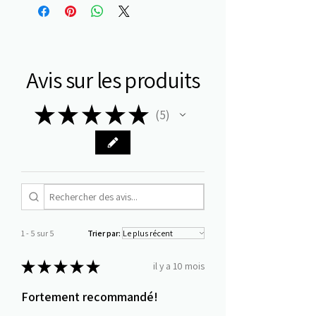
Avis sur les produits
★
★
★
★
★
5
5
1 - 5 sur 5
Trier par:
★
★
★
★
★
il y a 10 mois
Fortement recommandé!