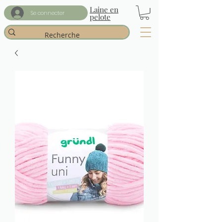
Laine en
Se connecter
pelote