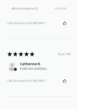
il y a 1 an
Afficher la réponse (1)
Cet avis vous a-t-il été utile ?
★
★
★
★
★
il y a 1 an
Catherine R.
PONT DU CHATEAU, Auvergne-Rhône-Alpes
Cet avis vous a-t-il été utile ?