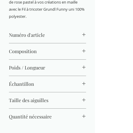
de rose pastel à vos créations en maille
avec le Fil à tricoter Grundl Funny uni 100%
polyester.
Numéro d'article
3442-06
Composition
100 % polyester
Poids / Longueur
100 g / 120 m
Échantillon
11 M x 20 R = 10 x 10 cm
Taille des aiguilles
5 mm - 6 mm
Quantité nécessaire
Pull (Gr. 38) = 500 g