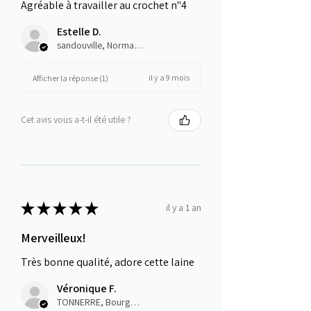
Agréable à travailler au crochet n"4
Estelle D.
sandouville, Normandie
il y a 9 mois
Afficher la réponse (1)
Cet avis vous a-t-il été utile ?
★
★
★
★
★
il y a 1 an
Merveilleux!
Très bonne qualité, adore cette laine
Véronique F.
TONNERRE, Bourgogne-Franche-Comté