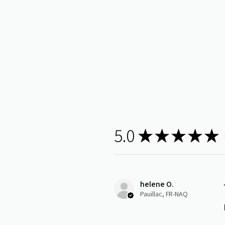
5.0
★
★
★
★
★
1
helene O.
Pauillac, FR-NAQ