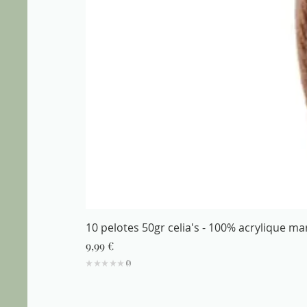
10 pelotes 50gr celia's - 100% acrylique m
Prix
9,99 €
★
★
★
★
★
0
0