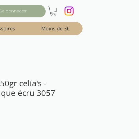
Se connecter
ssoires
Moins de 3€
50gr celia's -
ique écru 3057