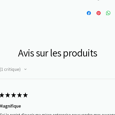
3 mm - 3,5 mm
Avis sur les produits
1
critique
★
★
★
★
★
Magnifique
J'ai le projet d'ouvrir ma micro entreprise pour vendre mes ouvrage