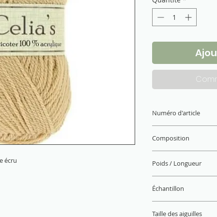
Ajou
Comm
Numéro d'article
1460.3057
Composition
100% acrylique
ue écru
Poids / Longueur
50 g / 140 m x10
Échantillon
22 M x 28 R = 10 x 
Taille des aiguilles