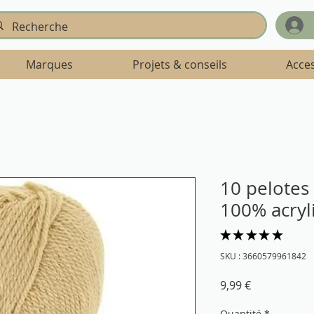
Marques
Projets & conseils
Acce
10 pelotes 
100% acryl
★
★
★
★
★
1
SKU : 3660579961842
Prix
9,99 €
Quantité
*