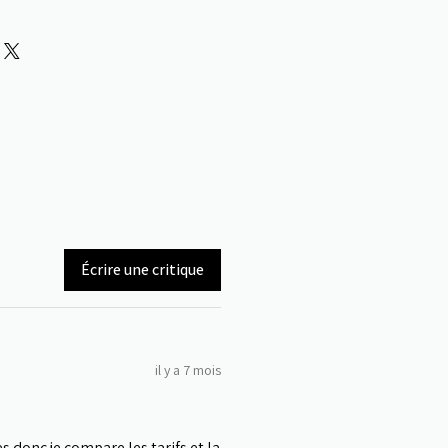
Écrire une critique
il y a 7 mois
s donc je compare les tarifs et la