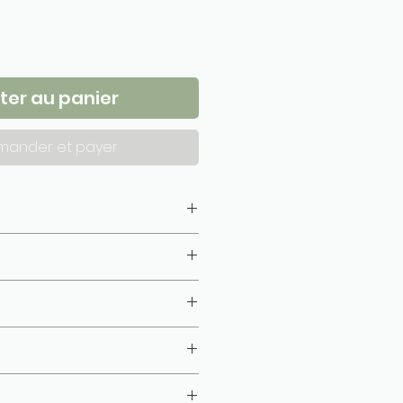
ter au panier
ander et payer
10 cm