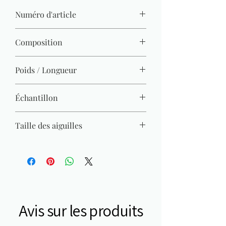
Numéro d'article
1460.0501
Composition
100% acrylique
Poids / Longueur
50 g / 140 m x10
Échantillon
22 M x 28 R = 10 x 10 cm
Taille des aiguilles
3 mm - 3,5 mm
Avis sur les produits