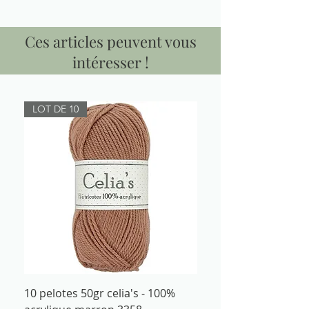
Ces articles peuvent vous
intéresser !
LOT DE 10
10 pelotes 50gr celia's - 100%
Fil à tricoter 50gr cel