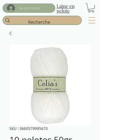
Laine en
Se connecter
pelote
SKU : 3660579995670
10 pelotes 50gr