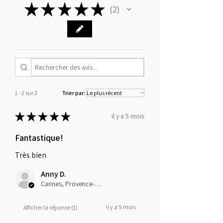
★
★
★
★
★
2
2
1 - 2 sur 2
Trier par:
★
★
★
★
★
il y a 5 mois
Fantastique!
Très bien
Anny D.
Cannes, Provence-Alpes-Côte-d’Azur
il y a 5 mois
Afficher la réponse (1)