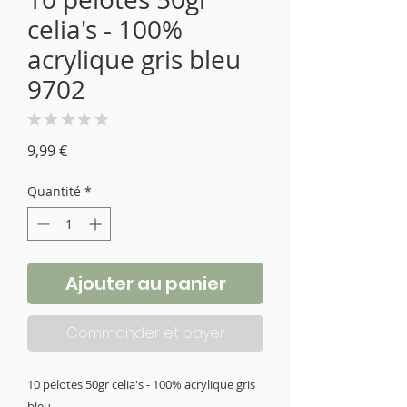
celia's - 100%
acrylique gris bleu
9702
★
★
★
★
★
0
Prix
9,99 €
Quantité
*
Ajouter au panier
Commander et payer
10 pelotes 50gr celia's - 100% acrylique gris 
bleu