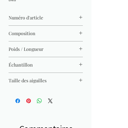
Numéro d'article
1460.9702
Composition
100% acrylique
Poids / Longueur
50 g / 140 m x10
Échantillon
22 M x 28 R = 10 x 10 cm
Taille des aiguilles
3 mm - 3,5 mm