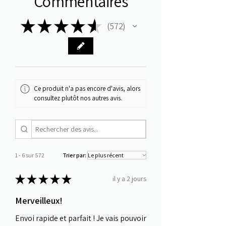
Commentaires
★
★
★
★
★
572
572
Ce produit n'a pas encore d'avis, alors
consultez plutôt nos autres avis.
1 - 6 sur 572
Trier par:
★
★
★
★
★
il y a 2 jours
Merveilleux!
Envoi rapide et parfait ! Je vais pouvoir