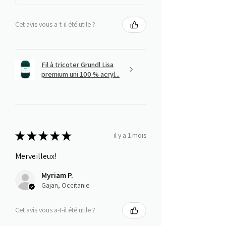
Cet avis vous a-t-il été utile ?
Fil à tricoter Grundl Lisa
premium uni 100 % acryl...
★
★
★
★
★
il y a 1 mois
Merveilleux!
Myriam P.
Gajan, Occitanie
Cet avis vous a-t-il été utile ?