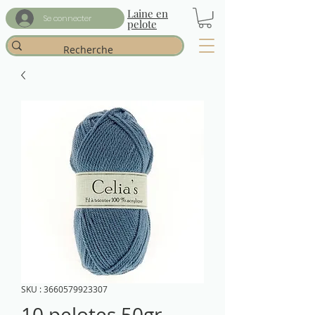
Laine en
Se connecter
pelote
SKU : 3660579923307
10 pelotes 50gr