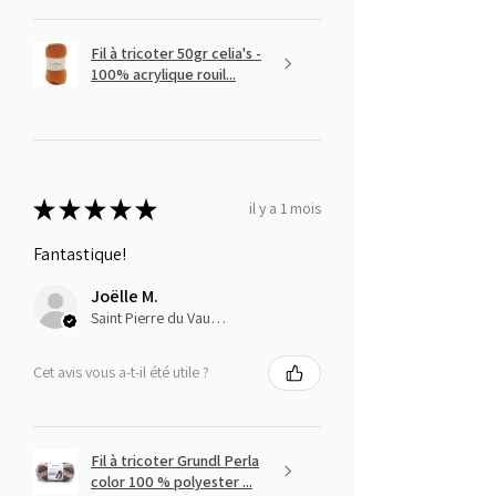
Fil à tricoter 50gr celia's -
100% acrylique rouil...
★
★
★
★
★
il y a 1 mois
Fantastique!
Joëlle M.
Saint Pierre du Vauvray, Normandie
Cet avis vous a-t-il été utile ?
Fil à tricoter Grundl Perla
color 100 % polyester ...