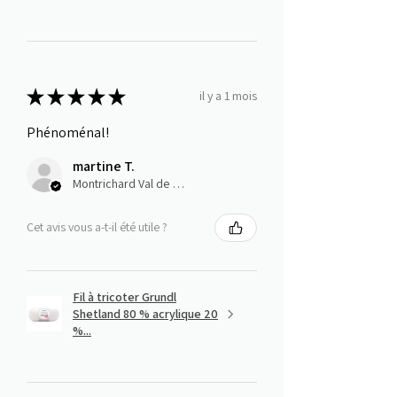
★
★
★
★
★
il y a 1 mois
Phénoménal!
martine T.
Montrichard Val de Cher, Centre-Val de Loire
Cet avis vous a-t-il été utile ?
Fil à tricoter Grundl
Shetland 80 % acrylique 20
%...