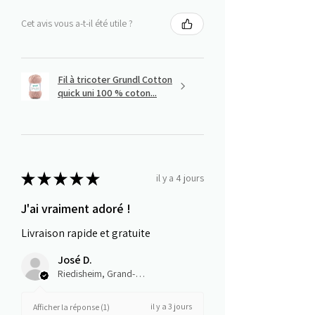
Cet avis vous a-t-il été utile ?
Fil à tricoter Grundl Cotton
quick uni 100 % coton...
★
★
★
★
★
il y a 4 jours
J'ai vraiment adoré !
Livraison rapide et gratuite
José D.
Riedisheim, Grand-Est
il y a 3 jours
Afficher la réponse (1)