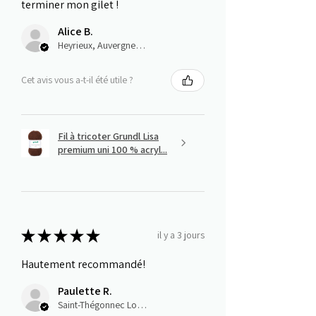
terminer mon gilet !
Alice B.
Heyrieux, Auvergne-Rhône-Alpes
Cet avis vous a-t-il été utile ?
Fil à tricoter Grundl Lisa
premium uni 100 % acryl...
★
★
★
★
★
il y a 3 jours
Hautement recommandé!
Paulette R.
Saint-Thégonnec Loc-Eguiner, E