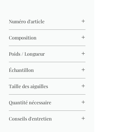
Numéro d'article
3350-18
Composition
80 % acrylique, 20 % laine
Poids / Longueur
100 g / 75 m
Échantillon
9 M x 12 R = 10 x 10 cm
Taille des aiguilles
10 mm - 12 mm
Quantité nécessaire
Pull (Gr. 38) = 800 g
Conseils d'entretien
lavable à 30 degrés, programme