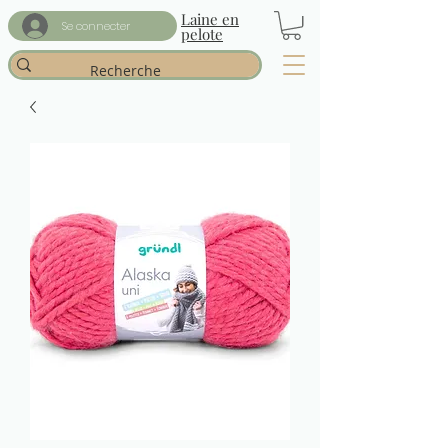
Laine en
Se connecter
pelote