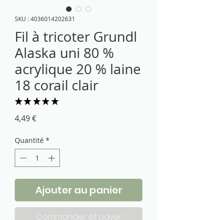
SKU : 4036014202631
Fil à tricoter Grundl
Alaska uni 80 %
acrylique 20 % laine
18 corail clair
★
★
★
★
★
2
Prix
4,49 €
Quantité
*
Ajouter au panier
Commander et payer