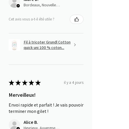
Bordeaux, Nouvelle-Aquitaine
Cet avis vous a-t-il été utile ?
Fil à tricoter Grundl Cotton
quick uni 100 % coton...
★
★
★
★
★
il y a 4 jours
Merveilleux!
Envoi rapide et parfait ! Je vais pouvoir
terminer mon gilet !
Alice B.
Heyrieux, Auvergne-Rhône-Alpes