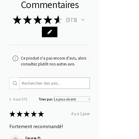
Commentaires
★
★
★
★
★
573
573
Ce produit n'a pas encore d'avis, alors
consultez plutôt nos autres avis.
1 - 6 sur 573
Trier par:
★
★
★
★
★
il y a 1 jour
Fortement recommandé!
laure D.