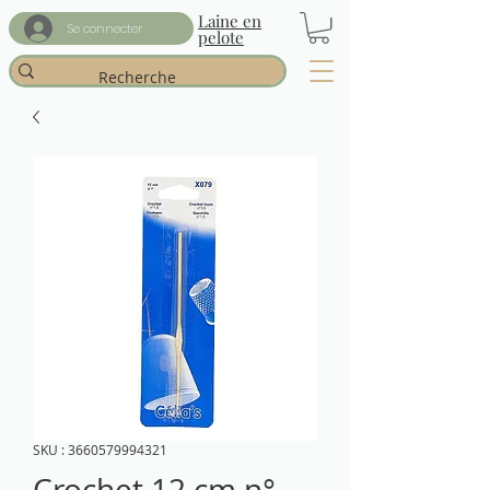
Laine en
Se connecter
pelote
SKU : 3660579994321
Crochet 12 cm n°