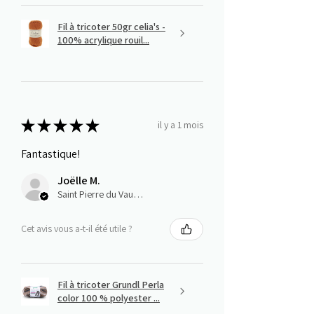
Fil à tricoter 50gr celia's -
100% acrylique rouil...
★
★
★
★
★
il y a 1 mois
Fantastique!
Joëlle M.
Saint Pierre du Vauvray, Normandie
Cet avis vous a-t-il été utile ?
Fil à tricoter Grundl Perla
color 100 % polyester ...