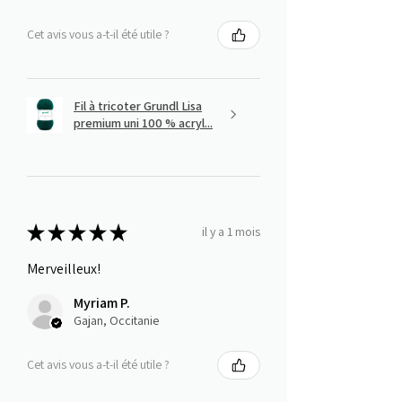
Cet avis vous a-t-il été utile ?
Fil à tricoter Grundl Lisa
premium uni 100 % acryl...
★
★
★
★
★
il y a 1 mois
Merveilleux!
Myriam P.
Gajan, Occitanie
Cet avis vous a-t-il été utile ?