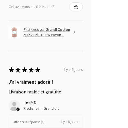
Cet avis vous a-t-il été utile ?
Fil à tricoter Grundl Cotton
quick uni 100 % coton...
★
★
★
★
★
il y a 6 jours
J'ai vraiment adoré !
Livraison rapide et gratuite
José D.
Riedisheim, Grand-Est
il y a 5 jours
Afficher la réponse (1)