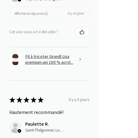
il y a 1 jour
Afficher la réponse (1)
Cet avis vous a-t-il été utile ?
Fil à tricoter Grundl Lisa
premium uni 100 % acryl...
★
★
★
★
★
il y a 5 jours
Hautement recommandé!
Paulette R.
Saint-Thégonnec Loc-Eguiner, E