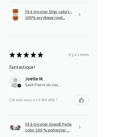
Fil à tricoter 50gr celia's -
100% acrylique rouil...
★
★
★
★
★
il y a 1 mois
Fantastique!
Joëlle M.
Saint Pierre du Vauvray, Normandie
Cet avis vous a-t-il été utile ?
Fil à tricoter Grundl Perla
color 100 % polyester ...