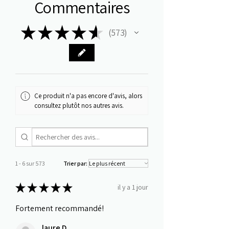
Commentaires
★
★
★
★
★
573
573
Ce produit n'a pas encore d'avis, alors
consultez plutôt nos autres avis.
1 - 6 sur 573
Trier par:
★
★
★
★
★
il y a 1 jour
Fortement recommandé!
laure D.