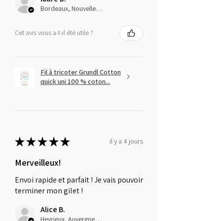
Bordeaux, Nouvelle-Aquitaine
Cet avis vous a-t-il été utile ?
Fil à tricoter Grundl Cotton
quick uni 100 % coton...
★
★
★
★
★
il y a 4 jours
Merveilleux!
Envoi rapide et parfait ! Je vais pouvoir
terminer mon gilet !
Alice B.
Heyrieux, Auvergne-Rhône-Alpes