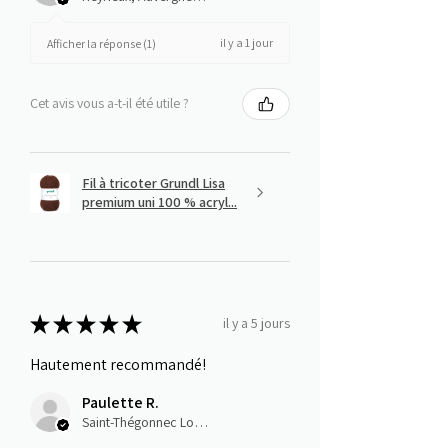
il y a 1 jour
Afficher la réponse (1)
Cet avis vous a-t-il été utile ?
Fil à tricoter Grundl Lisa
premium uni 100 % acryl...
★
★
★
★
★
il y a 5 jours
Hautement recommandé!
Paulette R.
Saint-Thégonnec Loc-Eguiner, E