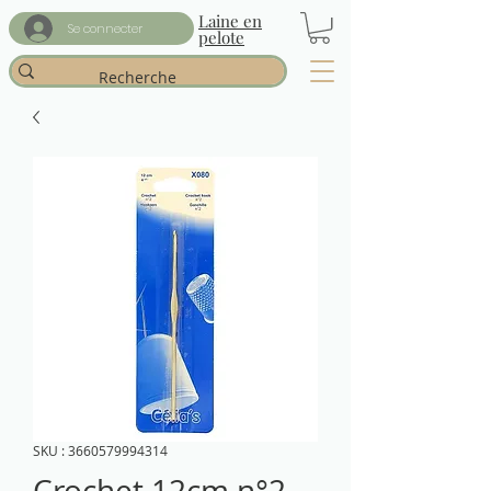
Laine en
Se connecter
pelote
SKU : 3660579994314
Crochet 12cm n°2