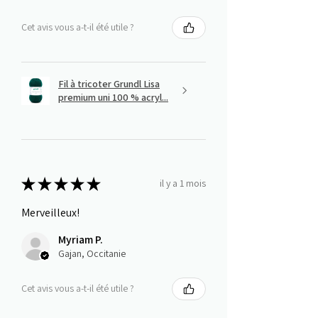
Cet avis vous a-t-il été utile ?
Fil à tricoter Grundl Lisa
premium uni 100 % acryl...
★
★
★
★
★
il y a 1 mois
Merveilleux!
Myriam P.
Gajan, Occitanie
Cet avis vous a-t-il été utile ?