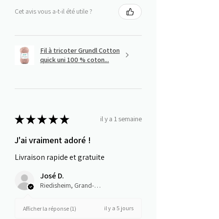
Cet avis vous a-t-il été utile ?
Fil à tricoter Grundl Cotton
quick uni 100 % coton...
★
★
★
★
★
il y a 1 semaine
J'ai vraiment adoré !
Livraison rapide et gratuite
José D.
Riedisheim, Grand-Est
il y a 5 jours
Afficher la réponse (1)