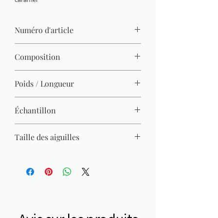
Numéro d'article
1460.0512
Composition
100% acrylique
Poids / Longueur
50 g / 140 m x10
Échantillon
22 M x 28 R = 10 x 10 cm
Taille des aiguilles
3 mm - 3,5 mm