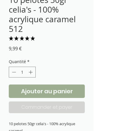
celia's - 100%
acrylique caramel
512
★
★
★
★
★
1
Prix
9,99 €
Quantité
*
Ajouter au panier
Commander et payer
10 pelotes 50gr celia's - 100% acrylique 
caramel