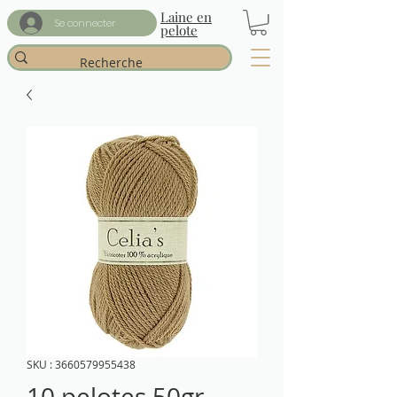
Laine en
Se connecter
pelote
SKU : 3660579955438
10 pelotes 50gr