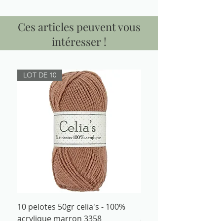
Ces articles peuvent vous
intéresser !
LOT DE 10
10 pelotes 50gr celia's - 100%
Fil à tricoter 50gr cel
acrylique marron 3358
acrylique marron 335