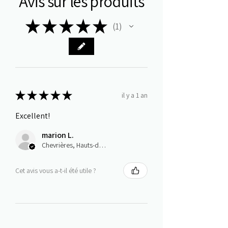
Avis sur les produits
★
★
★
★
★
1
1
★
★
★
★
★
il y a 1 an
Excellent!
marion L.
Chevrières, Hauts-de-France
Cet avis vous a-t-il été utile ?