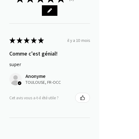
1
★
★
★
★
★
il y a 10 mois
Comme c'est génial!
super
Anonyme
TOULOUSE, FR-OCC
Cet avis vous a-t-il été utile ?