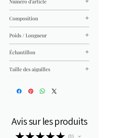
Numéro d'article
1459.206
Composition
100% acrylique
Poids / Longueur
50 g / 210 m x2
Échantillon
26 M x 36 R = 10 x 10 cm
Taille des aiguilles
2 mm - 2,5 mm
Avis sur les produits
★
★
★
★
★
1