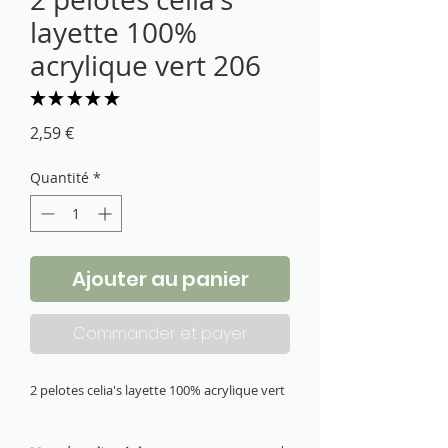
layette 100%
acrylique vert 206
★
★
★
★
★
1
Prix
2,59 €
Quantité
*
Ajouter au panier
Commander et payer
2 pelotes celia's layette 100% acrylique vert