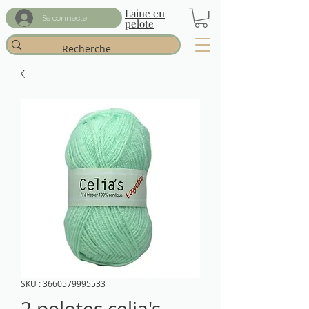
Laine en
Se connecter
pelote
SKU : 3660579995533
2 pelotes celia's