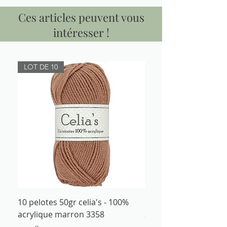
Ces articles peuvent vous
intéresser !
LOT DE 10
10 pelotes 50gr celia's - 100%
Fil à tricoter 50gr cel
acrylique marron 3358
acrylique marron 335