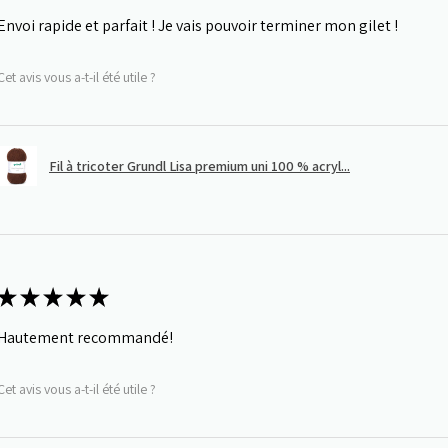
Envoi rapide et parfait ! Je vais pouvoir terminer mon gilet !
Cet avis vous a-t-il été utile ?
Fil à tricoter Grundl Lisa premium uni 100 % acryl...
★
★
★
★
★
Hautement recommandé!
Cet avis vous a-t-il été utile ?