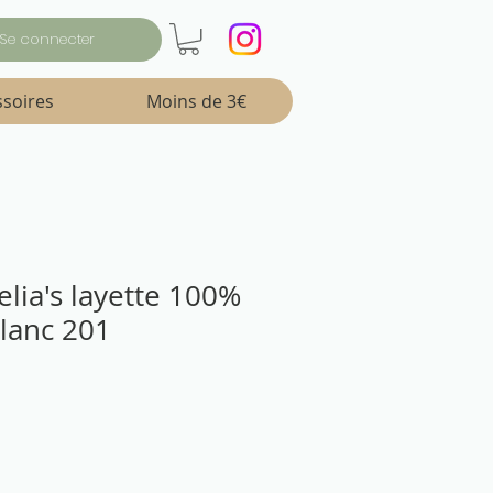
Se connecter
ssoires
Moins de 3€
elia's layette 100%
blanc 201