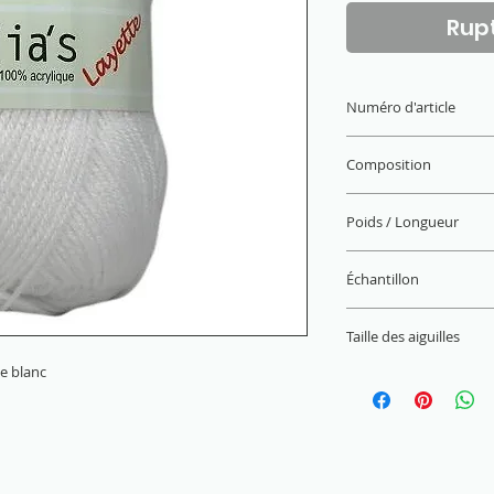
Rupt
Numéro d'article
1459.201
Composition
100% acrylique
Poids / Longueur
50 g / 210 m x2
Échantillon
26 M x 36 R = 10 x 
Taille des aiguilles
ue blanc
2 mm - 2,5 mm