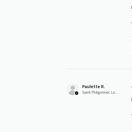
Paulette R.
Saint-Thégonnec Loc-Eguiner, E