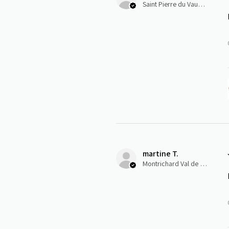
Saint Pierre du Vauvray, Normandie
martine T.
Montrichard Val de Cher, Centre-Val de Loire