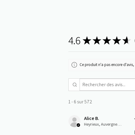
4.6
★
★
★
★
★
5
Ce produit n'a pas encore d'avis, 
1 - 6 sur 572
Alice B.
Heyrieux, Auvergne-Rhône-Alpes