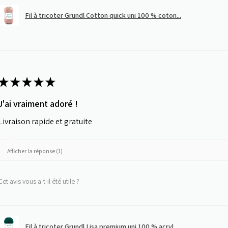
Fil à tricoter Grundl Cotton quick uni 100 % coton...
★
★
★
★
★
J'ai vraiment adoré !
Livraison rapide et gratuite
Afficher la réponse (1)
Cet avis vous a-t-il été utile ?
Fil à tricoter Grundl Lisa premium uni 100 % acryl...