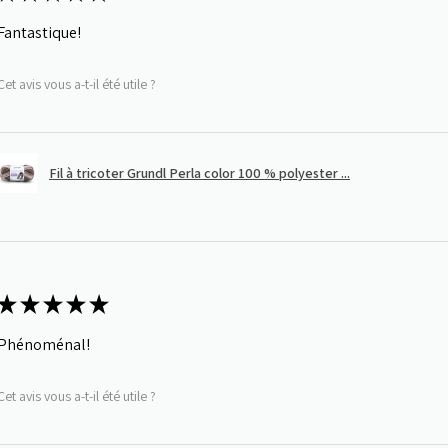
Fantastique!
Cet avis vous a-t-il été utile ?
Fil à tricoter Grundl Perla color 100 % polyester ...
★
★
★
★
★
Phénoménal!
Cet avis vous a-t-il été utile ?