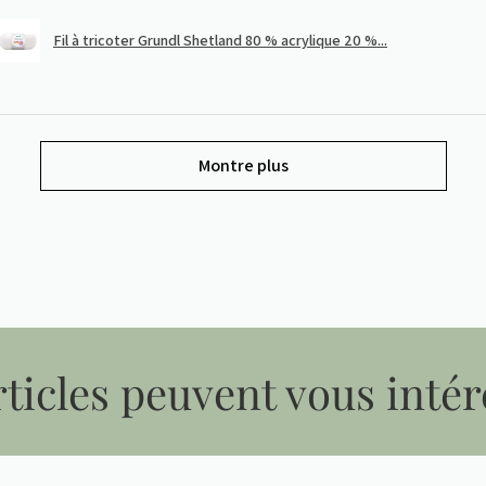
Fil à tricoter Grundl Shetland 80 % acrylique 20 %...
Montre plus
ticles peuvent vous intér