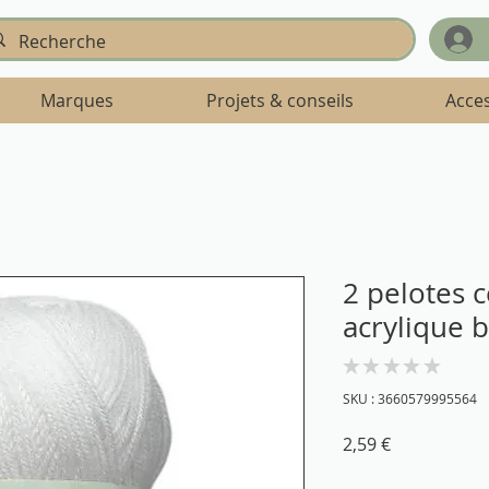
Marques
Projets & conseils
Acce
2 pelotes c
acrylique 
★
★
★
★
★
0
SKU : 3660579995564
Prix
2,59 €