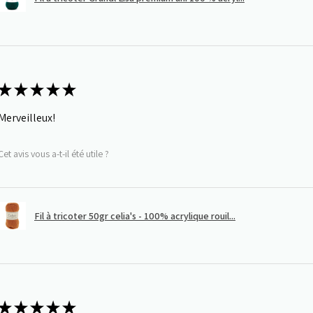
★
★
★
★
★
Merveilleux!
Cet avis vous a-t-il été utile ?
Fil à tricoter 50gr celia's - 100% acrylique rouil...
★
★
★
★
★