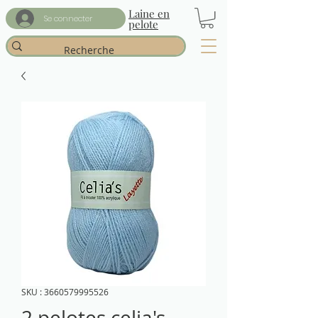
Laine en
Se connecter
pelote
SKU : 3660579995526
2 pelotes celia's