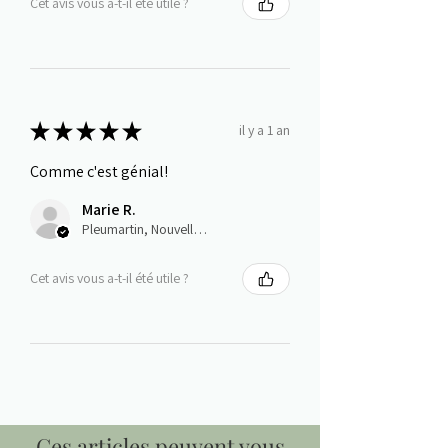
Cet avis vous a-t-il été utile ?
★
★
★
★
★
il y a 1 an
Comme c'est génial!
Marie R.
Pleumartin, Nouvelle-Aquitaine
Cet avis vous a-t-il été utile ?
Ces articles peuvent vous