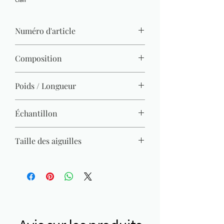
Numéro d'article
1459.209
Composition
100% acrylique
Poids / Longueur
50 g / 210 m x2
Échantillon
26 M x 36 R = 10 x 10 cm
Taille des aiguilles
2 mm - 2,5 mm