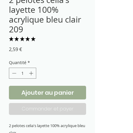
layette 100%
acrylique bleu clair
209
★
★
★
★
★
2
Prix
2,59 €
Quantité
*
Ajouter au panier
Commander et payer
2 pelotes celia's layette 100% acrylique bleu 
clair