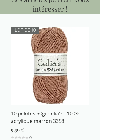
intéresser !
LOT DE 10
10 pelotes 50gr celia's - 100%
Fil à tricoter 50gr cel
acrylique marron 3358
acrylique marron 335
Prix
Prix
9,99 €
1,29 €
★
★
★
★
★
0
★
★
★
★
0