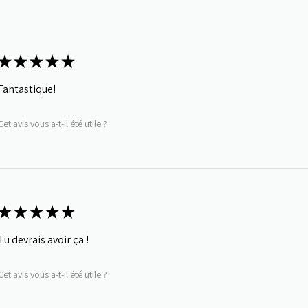
★
★
★
★
★
Fantastique!
Cet avis vous a-t-il été utile ?
★
★
★
★
★
Tu devrais avoir ça !
Cet avis vous a-t-il été utile ?