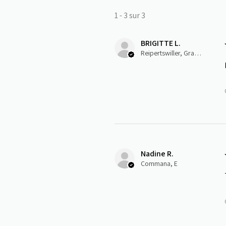
1 - 3 sur 3
BRIGITTE L.
Reipertswiller, Grand-Est
Nadine R.
Commana, E