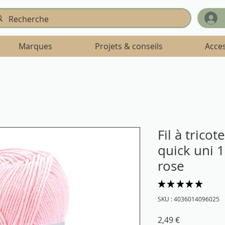
Marques
Projets & conseils
Acce
Fil à trico
quick uni 
rose
★
★
★
★
★
3
SKU : 4036014096025
Prix
2,49 €