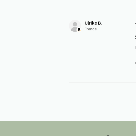
Ulrike B.
France