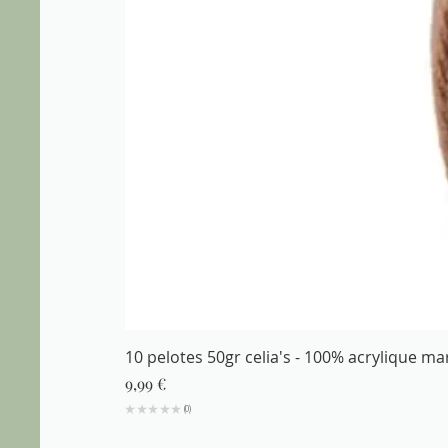
10 pelotes 50gr celia's - 100% acrylique m
Prix
9,99 €
★
★
★
★
★
0
0