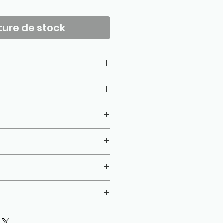
ure de stock
isé, gazé, combé)
10 cm