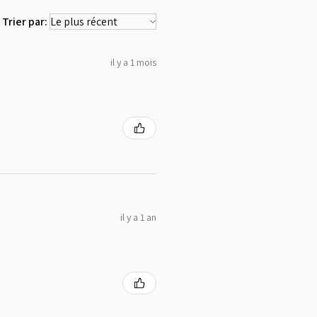
Trier par:
il y a 1 mois
il y a 1 an