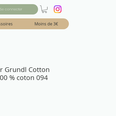
Se connecter
ssoires
Moins de 3€
ter Grundl Cotton
100 % coton 094