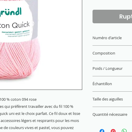
Rupt
Numéro d'article
865-94
Composition
100 % coton (mercer
Poids / Longueur
50 g / 125 m
Échantillon
22 M x 30 R = 10 x 
Taille des aiguilles
i 100 % coton 094 rose
s qui préfèrent travailler avec du fil 100 %
3 mm - 4 mm
uick uni est le choix parfait. Ce fil doux et lisse
Quantité nécessaire
 accessoires légers et respirants pour les mois
Pull (Gr. 38) = 450 g
e de couleurs vives et pastel, vous pouvez