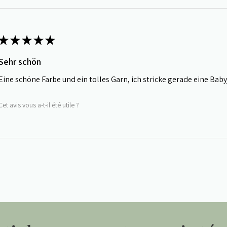
★
★
★
★
★
Sehr schön
Eine schöne Farbe und ein tolles Garn, ich stricke gerade eine Bab
Cet avis vous a-t-il été utile ?