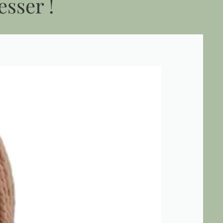
esser !