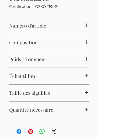
Certifications: OEKO-TEX ®
Numéro d'article
865-101
Composition
100 % coton (mercerisé, gazé, combé)
Poids / Longueur
50 g / 125 m
Échantillon
22 M x 30 R = 10 x 10 cm
Taille des aiguilles
3 mm - 4 mm
Quantité nécessaire
Pull (Gr. 38) = 450 g