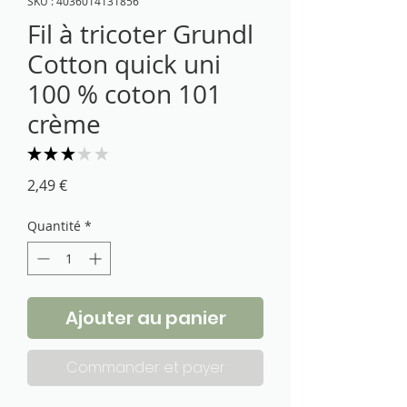
SKU : 4036014131856
Fil à tricoter Grundl
Cotton quick uni
100 % coton 101
crème
★
★
★
★
★
2
Prix
2,49 €
Quantité
*
Ajouter au panier
Commander et payer