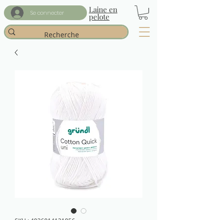
Laine en
Se connecter
pelote