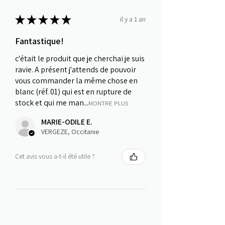
★
★
★
★
★
il y a 1 an
Fantastique!
c'était le produit que je cherchai je suis
ravie. A présent j'attends de pouvoir
vous commander la même chose en
blanc (réf. 01) qui est en rupture de
stock et qui me man...
MONTRE PLUS
MARIE-ODILE E.
VERGEZE, Occitanie
Cet avis vous a-t-il été utile ?