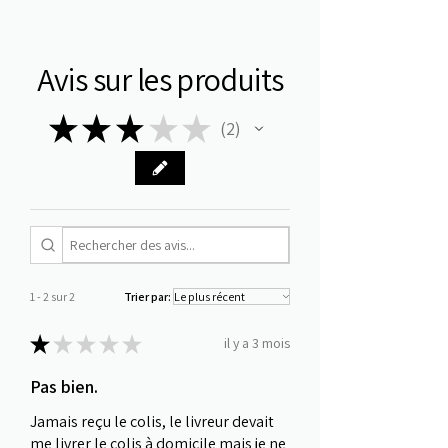
Avis sur les produits
★
★
★
★
★
2
2
1 - 2 sur 2
Trier par:
★
★
★
★
★
il y a 3 mois
Pas bien.
Jamais reçu le colis, le livreur devait
me livrer le colis à domicile mais je ne