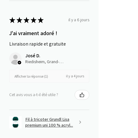
★
★
★
★
★
il y a 6 jours
J'ai vraiment adoré !
Livraison rapide et gratuite
José D.
Riedisheim, Grand-Est
il y a 4 jours
Afficher la réponse (1)
Cet avis vous a-t-il été utile ?
Fil à tricoter Grundl Lisa
premium uni 100 % acryl...