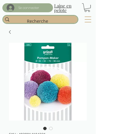
Laine en
Se connecter
pelote