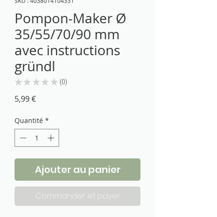
SKU : 4038014104331
Pompon-Maker Ø
35/55/70/90 mm
avec instructions
gründl
★
★
★
★
★
0
0
Prix
5,99 €
Quantité
*
Ajouter au panier
Commander et payer