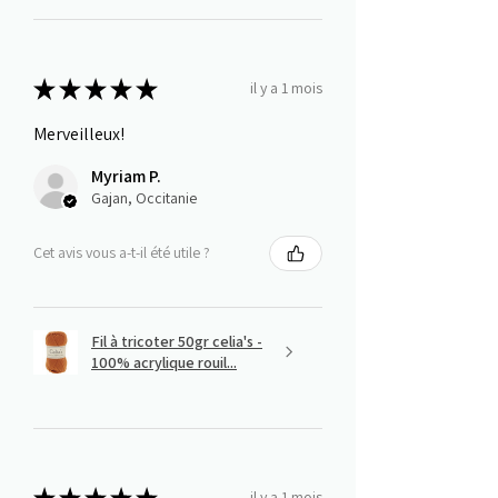
★
★
★
★
★
il y a 1 mois
Merveilleux!
Myriam P.
Gajan, Occitanie
Cet avis vous a-t-il été utile ?
Fil à tricoter 50gr celia's -
100% acrylique rouil...
★
★
★
★
★
il y a 1 mois