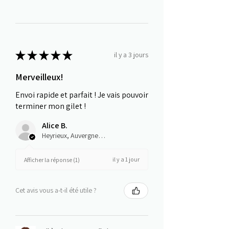
★
★
★
★
★
il y a 3 jours
Merveilleux!
Envoi rapide et parfait ! Je vais pouvoir
terminer mon gilet !
Alice B.
Heyrieux, Auvergne-Rhône-Alpes
il y a 1 jour
Afficher la réponse (1)
Cet avis vous a-t-il été utile ?