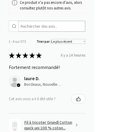
Ce produit n'a pas encore d'avis, alors
consultez plutôt nos autres avis.
1 - 6 sur 573
Trier par:
★
★
★
★
★
il y a 14 heures
Fortement recommandé!
laure D.
Bordeaux, Nouvelle-Aquitaine
Cet avis vous a-t-il été utile ?
Fil à tricoter Grundl Cotton
quick uni 100 % coton...