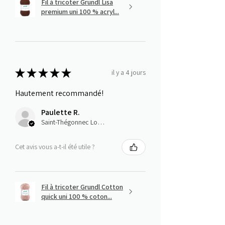
Fil à tricoter Grundl Lisa
premium uni 100 % acryl...
★
★
★
★
★
il y a 4 jours
Hautement recommandé!
Paulette R.
Saint-Thégonnec Loc-Eguiner, E
Cet avis vous a-t-il été utile ?
Fil à tricoter Grundl Cotton
quick uni 100 % coton...