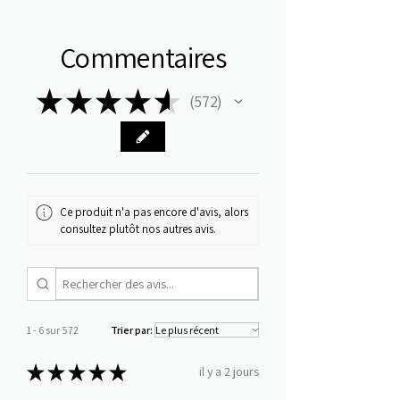
Commentaires
★
★
★
★
★
572
572
Ce produit n'a pas encore d'avis, alors
consultez plutôt nos autres avis.
1 - 6 sur 572
Trier par:
★
★
★
★
★
il y a 2 jours