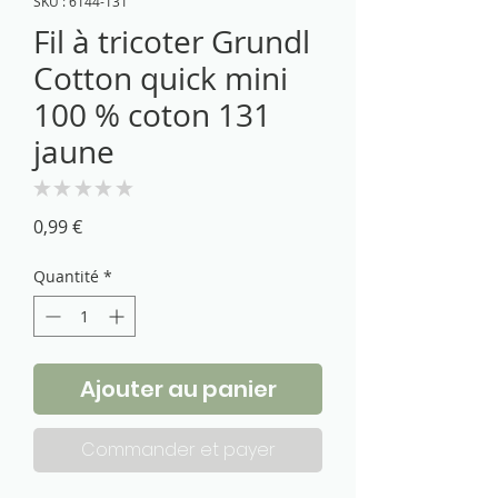
SKU : 6144-131
Fil à tricoter Grundl
Cotton quick mini
100 % coton 131
jaune
★
★
★
★
★
0
Prix
0,99 €
Quantité
*
Ajouter au panier
Commander et payer