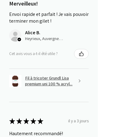
Merveilleux!
Envoi rapide et parfait ! Je vais pouvoir
terminer mon gilet !
Alice B.
Heyrieux, Auvergne-Rhône-Alpes
Cet avis vous a-t-il été utile ?
Fil à tricoter Grundl Lisa
premium uni 100 % acryl...
★
★
★
★
★
il y a 3 jours
Hautement recommandé!