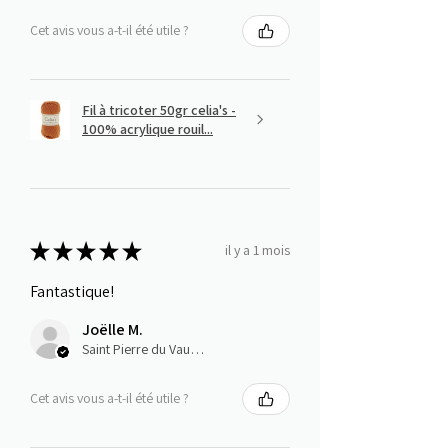
Cet avis vous a-t-il été utile ?
Fil à tricoter 50gr celia's -
100% acrylique rouil...
★
★
★
★
★
il y a 1 mois
Fantastique!
Joëlle M.
Saint Pierre du Vauvray, Normandie
Cet avis vous a-t-il été utile ?