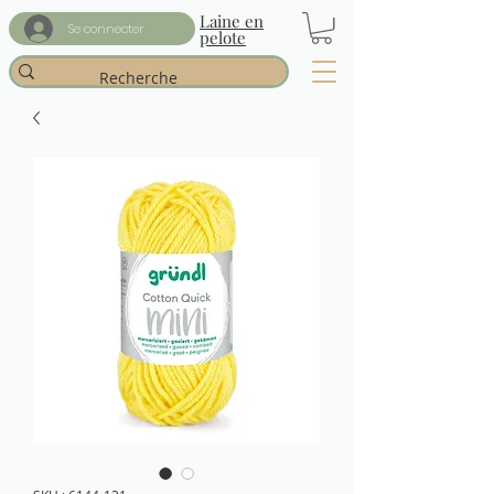
Laine en
Se connecter
pelote