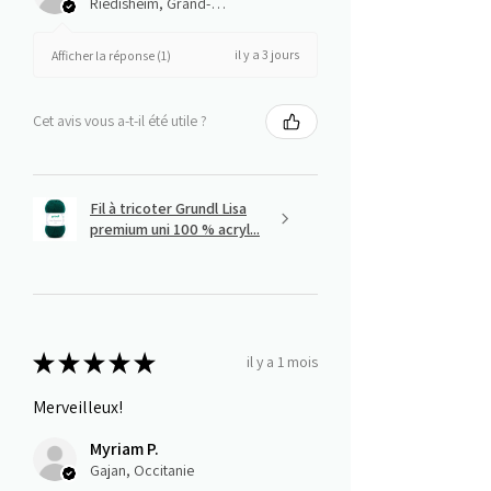
Riedisheim, Grand-Est
il y a 3 jours
Afficher la réponse (1)
Cet avis vous a-t-il été utile ?
Fil à tricoter Grundl Lisa
premium uni 100 % acryl...
★
★
★
★
★
il y a 1 mois
Merveilleux!
Myriam P.
Gajan, Occitanie