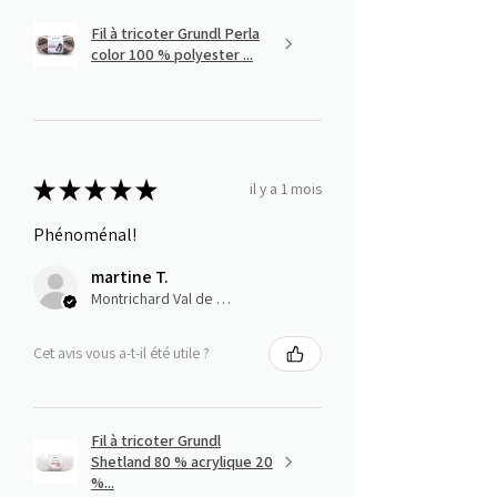
Fil à tricoter Grundl Perla
color 100 % polyester ...
★
★
★
★
★
il y a 1 mois
Phénoménal!
martine T.
Montrichard Val de Cher, Centre-Val de Loire
Cet avis vous a-t-il été utile ?
Fil à tricoter Grundl
Shetland 80 % acrylique 20
%...