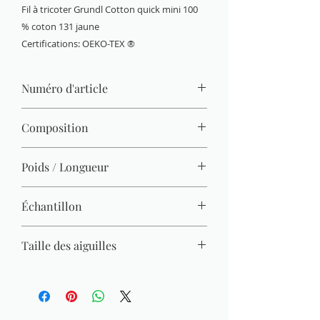
Fil à tricoter Grundl Cotton quick mini 100
% coton 131 jaune
Certifications: OEKO-TEX ®
Numéro d'article
6144-131
Composition
100 % coton (mercerisé, gazé, combé)
Poids / Longueur
15 g / 37 m
Échantillon
22 M x 30 R = 10 x 10 cm
Taille des aiguilles
3 mm - 4 mm