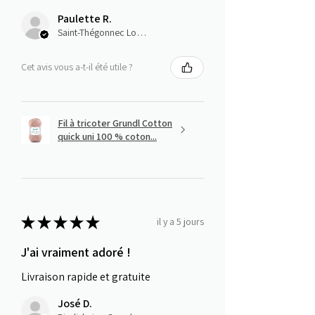
Paulette R.
Saint-Thégonnec Loc-Eguiner, E
Cet avis vous a-t-il été utile ?
Fil à tricoter Grundl Cotton
quick uni 100 % coton...
★
★
★
★
★
il y a 5 jours
J'ai vraiment adoré !
Livraison rapide et gratuite
José D.